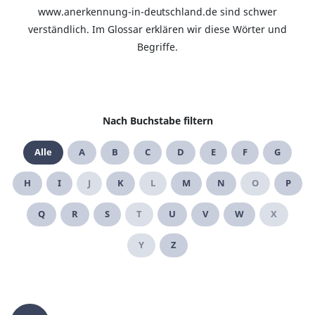
www.anerkennung-in-deutschland.de sind schwer
verständlich. Im Glossar erklären wir diese Wörter und
Begriffe.
Nach Buchstabe filtern
Alle
A
B
C
D
E
F
G
H
I
J
K
L
M
N
O
P
Q
R
S
T
U
V
W
X
Y
Z