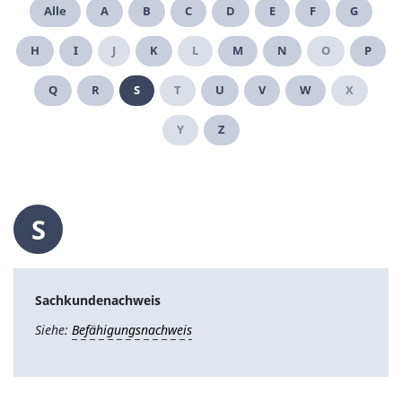
Alle
A
B
C
D
E
F
G
H
I
J
K
L
M
N
O
P
Q
R
S
T
U
V
W
X
Y
Z
S
Sachkundenachweis
Siehe:
Befähigungsnachweis