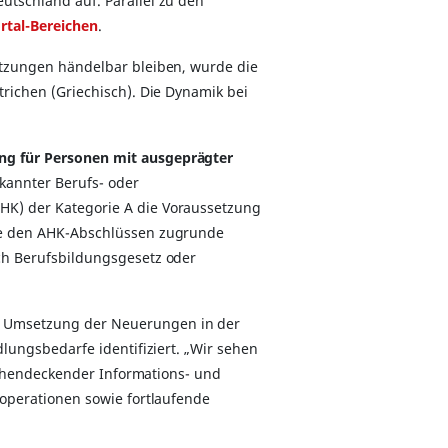
utschland auf. Parallel zu den
rtal-Bereichen
.
etzungen händelbar bleiben, wurde die
richen (Griechisch). Die Dynamik bei
g für Personen mit ausgeprägter
rkannter Berufs- oder
K) der Kategorie A die Voraussetzung
he den AHK-Abschlüssen zugrunde
ch Berufsbildungsgesetz oder
e Umsetzung der Neuerungen in der
lungsbedarfe identifiziert. „Wir sehen
ächendeckender Informations- und
operationen sowie fortlaufende