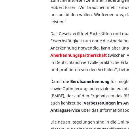
Zum Inkrafttreten zentraler Neuerungen
Hubert Esser: „Wir brauchen mehr Einwa
uns ausbilden wollen. Wir freuen uns, d
leisten.“
Das Gesetz eröffnet Fachkräften und qual
Erwerbstätigkeit nun ohne die Anerkennu
Anerkennung notwendig, kann aber unter
Anerkennungspartnerschaft
zwischen A
in Deutschland wertvolle praktische Er
und profitieren von den Vorteilen“, beto
Damit die
Berufsanerkennung
für möglic
sowie Optimierungspotenziale beleucht
(BMBF), der auf den Ergebnissen des BIB
auch konkret bei
Verbesserungen im A
Antragsservice
über das Informationspo
Die neuen Regelungen sind in die Onli