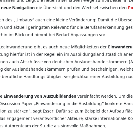
rhalten und zeigt die neuen alternativen Wege zum Arbeiten in De
e
neue Navigation
die Übersicht und den Wechsel zwischen den
Po
ich des „Umbaus“ auch eine kleine Veränderung: Damit die Übers
n und aktuell geringsten Relevanz für die Berufsanerkennung gest
erhin im Blick und nimmt bei Bedarf Anpassungen vor.
teeinwanderung gibt es auch neue Möglichkeiten der
Einwanderun
zung hierfür ist in der Regel ein im Ausbildungsland staatlich ane
önnen auch Abschlüsse von deutschen Auslandshandelskammern (AH
ntrag der Auslandshandelskammern prüfen und bescheinigen, welc
berufliche Handlungsfähigkeit vergleichbar einer Ausbildung na
ie
Einwanderung von Auszubildenden
vereinfacht werden. Um di
 Discussion Paper „Einwanderung in die Ausbildung“ konkrete Hand
ion zu stärken“, sagt Esser. Dafür sei zum Beispiel der Aufbau fl
as Engagement verantwortlicher Akteure, starke internationale Ko
as Autorenteam der Studie als sinnvolle Maßnahmen.