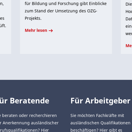
n,
für Bildung und Forschung gibt Einblicke
Die
zum Stand der Umsetzung des OZG-
Hoc
ies
Projekts.
Dat
ft.
ei
Mehr lesen
we
Me
ür Beratende
Für Arbeitgeber
e beraten oder recherchieren
Sie möchten Fachkräfte mit
r Anerkennung ausländischer
ausländischen Qualifikationen
rufsqualifikationen? Hier
beschäftigen? Hier gibt es