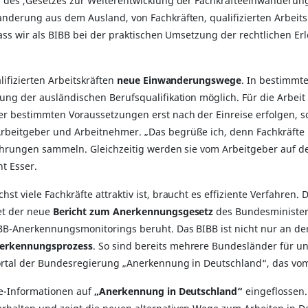
 des ,Gesetzes zur Weiterentwicklung der Fachkräfteeinwanderung'
nderung aus dem Ausland, von Fachkräften, qualifizierten Arbeits
ass wir als BIBB bei der praktischen Umsetzung der rechtlichen Er
ifizierten Arbeitskräften
neue Einwanderungswege
. In bestimmte
ng der ausländischen Berufsqualifikation möglich. Für die Arbeit i
 bestimmten Voraussetzungen erst nach der Einreise erfolgen, s
rbeitgeber und Arbeitnehmer. „Das begrüße ich, denn Fachkräfte 
fahrungen sammeln. Gleichzeitig werden sie vom Arbeitgeber auf
nt Esser.
hst viele Fachkräfte attraktiv ist, braucht es effiziente Verfahren
et der neue
Bericht zum Anerkennungsgesetz
des Bundesminister
B-Anerkennungsmonitorings beruht. Das BIBB ist nicht nur an der 
nerkennungsprozess
. So sind bereits mehrere Bundesländer für u
rtal der Bundesregierung „Anerkennung in Deutschland“, das vo
ne-Informationen auf
„Anerkennung in Deutschland“
eingeflossen