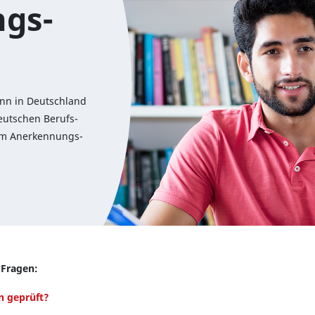
ngs­
n kann in Deutsch­land
eut­schen Be­rufs­
d im An­er­ken­nungs­
 Fragen:
n geprüft?