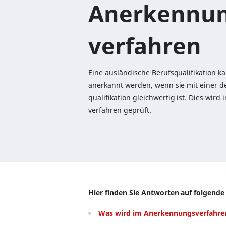
An­er­ken­nu
ver­fah­ren
Ei­ne aus­län­di­sche Be­rufs­qua­li­fi­ka­ti­o
an­er­kannt wer­den, wenn sie mit ei­ner d
qua­li­fi­ka­ti­on gleich­wer­tig ist. Dies wir
ver­fah­ren ge­prüft.
Hier finden Sie Antworten auf folgende
Was wird im Anerkennungsverfahre