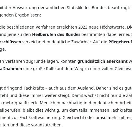
t der Auswertung der amtlichen Statistik des Bundes beauftragt
genden Ergebnissen:
die beschiedenen Verfahren erreichten 2023 neue Höchstwerte. D
nd jene zu den
Heilberufen des Bundes
bestimmten dabei erneut
bschlüssen
verzeichneten deutliche Zuwächse. Auf die
Pflegeberuf
ge.
 den Verfahren zugrunde lagen, konnten
grundsätzlich anerkannt
we
smaßnahmen
eine große Rolle auf dem Weg zu einer vollen Gleichwe
gt dringend Fachkräfte – auch aus dem Ausland. Daher sind es gut
t und diese immer weiter steigt. Damit wächst nicht nur die Zahl 
h mehr qualifizierte Menschen nachhaltig in den deutschen Arbeit
eilberufen, bleibt dies wichtig, um dem teils immensen Fachkräft
ment zur Fachkräftesicherung. Gleichwohl oder umso mehr gilt es
lten und diese voranzutreiben.