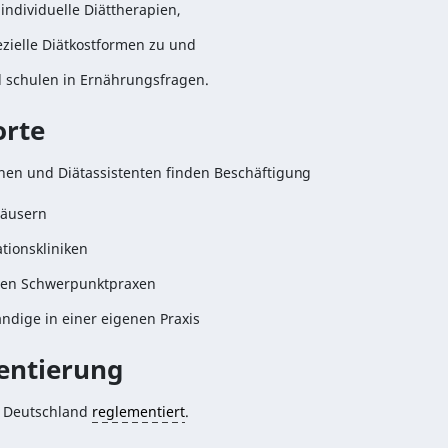
individuelle Diättherapien,
ezielle Diätkostformen zu und
 schulen in Ernährungsfragen.
orte
nnen und Diätassistenten finden Beschäftigung
häusern
ationskliniken
ten Schwerpunktpraxen
ändige in einer eigenen Praxis
entierung
in Deutschland
reglementiert
.