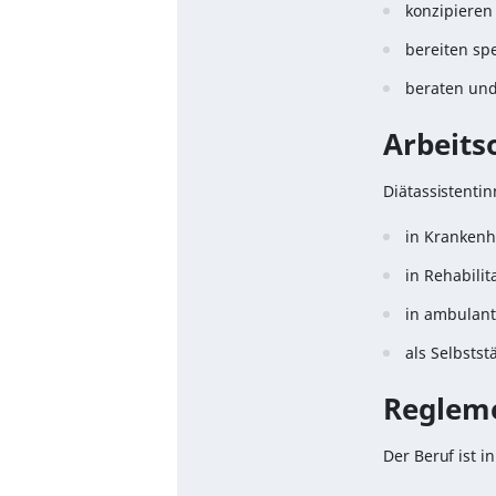
konzipieren 
bereiten sp
beraten und
Arbeits
Diätassistenti
in Kranken
in Rehabilit
in ambulan
als Selbstst
Reglem
Der Beruf ist 