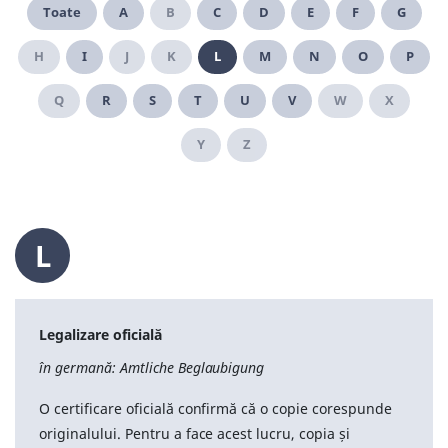
Toate
A
B
C
D
E
F
G
H
I
J
K
L
M
N
O
P
Q
R
S
T
U
V
W
X
Y
Z
L
Legalizare oficială
în germană: Amtliche Beglaubigung
O certificare oficială confirmă că o copie corespunde
originalului. Pentru a face acest lucru, copia și