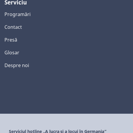
Serviciu
Programări
Contact
Presă
Glosar
Despre noi
Serviciul hotline „A lucra și a locui în Germania”