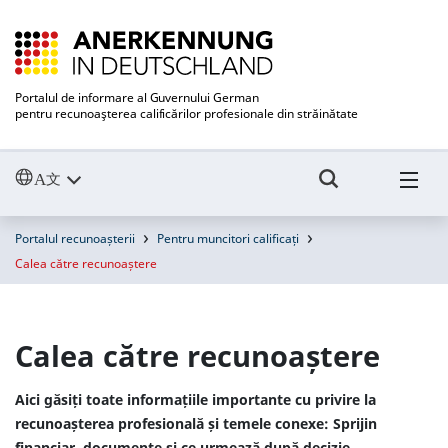
Portalul de informare al Guvernului German
pentru recunoaşterea calificărilor profesionale din străinătate
Portalul recunoașterii
Pentru muncitori calificați
Calea către recunoaștere
Calea către recunoaștere
Aici găsiți toate informațiile importante cu privire la
recunoașterea profesională și temele conexe: Sprijin
financiar, documente și ce urmează după decizie.