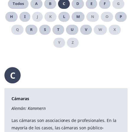
Todos
A
B
C
D
E
F
G
H
I
J
K
L
M
N
O
P
Q
R
S
T
U
V
W
X
Y
Z
C
Cámaras
Alemán: Kammern
Las cámaras son asociaciones de profesionales. En la
mayoría de los casos, las cámaras son público-