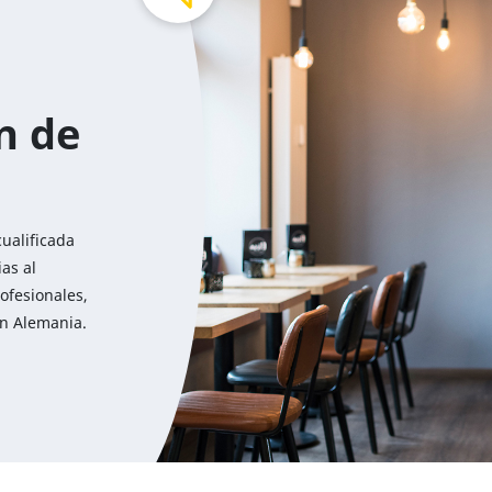
n de
cualificada
as al
ofesionales,
en Alemania.