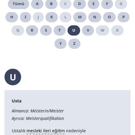
Tümü
A
B
C
D
E
F
G
H
I
J
K
L
M
N
O
P
Q
R
S
T
U
V
W
X
Y
Z
U
Usta
Almanca: Meisterin/Meister
Ayrıca: Meisterqualifikation
Ustalık
mesleki ileri eğitim
nedeniyle