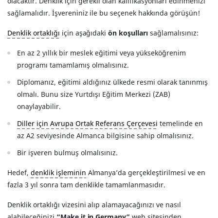
olacaktır. Denklik için gerekli olan kalifikasyonları edinmenizi
sağlamalıdır. İşvereniniz ile bu seçenek hakkında görüşün!
Denklik ortaklığı
için aşağıdaki
ön koşulları
sağlamalısınız:
En az 2 yıllık bir meslek eğitimi veya yükseköğrenim
programı tamamlamış olmalısınız.
Diplomanız, eğitimi aldığınız ülkede resmi olarak tanınmış
olmalı. Bunu size Yurtdışı Eğitim Merkezi (ZAB)
onaylayabilir.
Diller için Avrupa Ortak Referans Çerçevesi
temelinde en
az A2 seviyesinde Almanca bilgisine sahip olmalısınız.
Bir işveren bulmuş olmalısınız.
Hedef,
denklik işleminin
Almanya’da gerçekleştirilmesi ve en
fazla 3 yıl sonra tam denklikle tamamlanmasıdır.
Denklik ortaklığı vizesini alıp alamayacağınızı ve nasıl
alabileceğinizi
“Make it in Germany”
web sitesinden