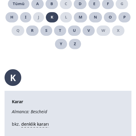
Tümü
A
B
C
D
E
F
G
H
I
J
K
L
M
N
O
P
Q
R
S
T
U
V
W
X
Y
Z
K
Karar
Almanca: Bescheid
bkz.
denklik kararı