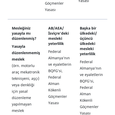
Yasası
Göçmenler
Yasası
Mesleğiniz
AB/AEA/
Başka bir
yasayla mı
İsviçre’deki
ülkedeki/
düzenlenmiş?
mesleki
üçüncü
yeterlilik
ülkedeki
Yasayla
mesleki
Federal
düzenlenmemiş
yeterlilik
Almanya’nın
meslek
Federal
ve eyaletlerin
(örn. motorlu
Almanya’nın
BQFG’si,
araç mekatronik
ve eyaletlerin
Federal
teknisyeni, aşçı)
BQFG’si,
Alman
veya denkliği
Federal
Kökenli
için yasal
Alman
Göçmenler
düzenleme
Kökenli
Yasası
yapılmayan
Göçmenler
meslek
Yasası