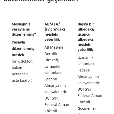
Mesleğiniz
AB/AEA/
Başka bir
yasayla mı
İsviçre’deki
ülkedeki/
düzenlenmiş?
mesleki
üçüncü
yeterlilik
ülkedeki
Yasayla
mesleki
AB Mesleki
düzenlenmiş
yeterlilik
Denklik
meslek
Uzmanlık
Direktifi,
(örn. doktor,
kanunları,
uzmanlık
bakım
Federal
kanunları,
personeli,
Almanya’nın
Federal
usta kuaför)
ve eyaletlerin
Almanya’nın
BQFG’si,
ve eyaletlerin
Federal Alman
BQFG’si,
Kökenli
Federal Alman
Göçmenler
Kökenli