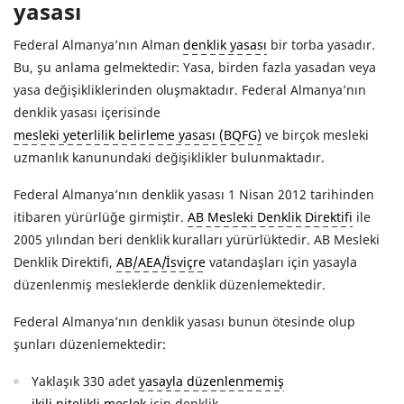
yasası
Federal Almanya’nın Alman
denklik yasası
bir torba yasadır.
Bu, şu anlama gelmektedir: Yasa, birden fazla yasadan veya
yasa değişikliklerinden oluşmaktadır. Federal Almanya’nın
denklik yasası içerisinde
mesleki yeterlilik belirleme yasası (BQFG)
ve birçok mesleki
uzmanlık kanunundaki değişiklikler bulunmaktadır.
Federal Almanya’nın denklik yasası 1 Nisan 2012 tarihinden
itibaren yürürlüğe girmiştir.
AB Mesleki Denklik Direktifi
ile
2005 yılından beri denklik kuralları yürürlüktedir. AB Mesleki
Denklik Direktifi,
AB/AEA/İsviçre
vatandaşları için yasayla
düzenlenmiş mesleklerde denklik düzenlemektedir.
Federal Almanya’nın denklik yasası bunun ötesinde olup
şunları düzenlemektedir:
Yaklaşık 330 adet
yasayla düzenlenmemiş
ikili nitelikli meslek
için denklik.