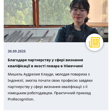
30.09.2025
Благодаря партнерству у сфері визнання
кваліфікації в якості повара в Німеччині
Мишель Аудрелия Клауди, молодая повариха з
Індонезії, змогла почати свою професію завдяки
партнерству у сфері визнання кваліфікації з її
німецьким роботодавцем. Практичний приклад
ProRecognition.