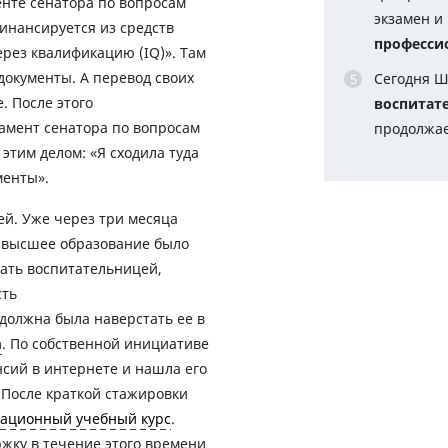
нте сенатора по вопросам
экзамен и
финансируется из средств
професси
рез квалификацию (IQ)». Там
документы. А перевод своих
Сегодня Ш
. После этого
воспитат
тамент сенатора по вопросам
продолжае
этим делом: «Я сходила туда
менты».
ей. Уже через три месяца
е высшее образование было
ать воспитательницей,
сть
 должна была наверстать ее в
а
. По собственной инициативе
сий в интернете и нашла его
 После краткой стажировки
тационный учебный курс
.
жку в течение этого времени