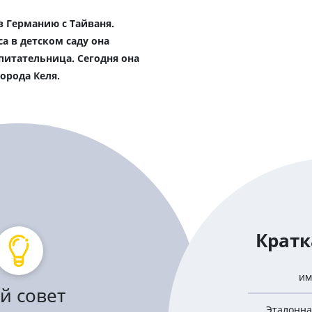
в Германию с Тайваня.
а в детском саду она
питательница. Сегодня она
города Келя.
Кратк
им
й совет
Эталонна