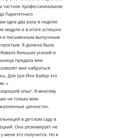
м частное профессиональное
да Паритетного
ам одна два раза в неделю
е модули и в итоге успешно
ым и письменным выпускным
непростым. Я должна была
ебовало больших усилий и
льница придала мне
позволят мне набраться
ось. Для Ши-Йен Байер это
я: «
 хороший опыт. Я многому
наю не только мою
 жизненные ценности».
ельницей в детском саду в
ецкий. Она резюмирует не
 у меня это получится. Но я