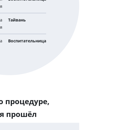
я
а
Тайвань
я
а
Воспитательница
о процедуре,
 я прошёл