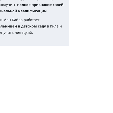
 получить
полное признание своей
ональной квалификации
.
и-Йен Байер работает
ельницей в детском саду
в Киле и
т учить немецкий.