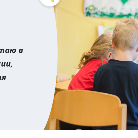
отаю в
ии,
ня