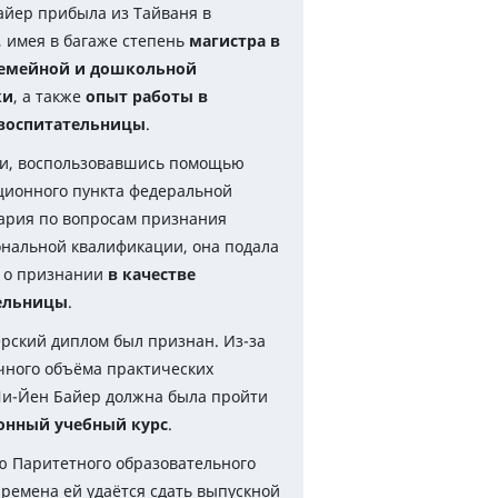
йер прибыла из Тайваня в
 имея в багаже степень
магистра в
семейной и дошкольной
ки
, а также
опыт работы в
 воспитательницы
.
и, воспользовавшись помощью
ционного пункта федеральной
ария по вопросам признания
нальной квалификации, она подала
 о признании
в качестве
ельницы
.
ерский диплом был признан. Из-за
чного объёма практических
и-Йен Байер должна была пройти
онный учебный курс
.
 Паритетного образовательного
Бремена ей удаётся сдать выпускной