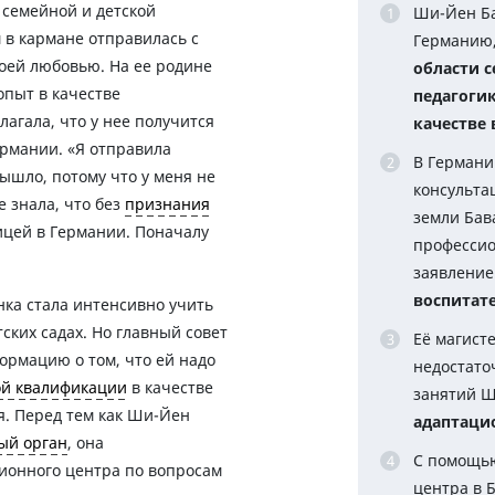
а семейной и детской
Ши-Йен Ба
 в кармане отправилась с
Германию,
воей любовью. На ее родине
области 
пыт в качестве
педагоги
агала, что у нее получится
качестве
ермании. «Я отправила
В Германи
вышло, потому что у меня не
консульта
 знала, что без
признания
земли Бав
ицей в Германии. Поначалу
профессио
заявление
воспитат
нка стала интенсивно учить
ских садах. Но главный совет
Её магист
ормацию о том, что ей надо
недостато
й квалификации
в качестве
занятий Ш
я. Перед тем как Ши-Йен
адаптаци
ый орган
, она
С помощью
ионного центра по вопросам
центра в 