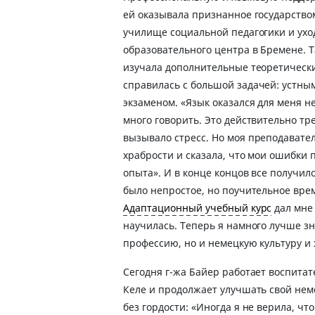
ей оказывала признанное государство
училище социальной педагогики и ухо
образовательного центра в Бремене. Т
изучала дополнительные теоретически
справилась с большой задачей: устн
экзаменом. «Язык оказался для меня 
много говорить. Это действительно тр
вызывало стресс. Но моя преподавате
храбрости и сказала, что мои ошибки 
опыта». И в конце концов все получил
было непростое, но поучительное врем
Адаптационный учебный курс
дал мне
научилась. Теперь я намного лучше з
профессию, но и немецкую культуру и
Сегодня г-жа Байер работает воспитат
Келе и продолжает улучшать свой нем
без гордости: «Иногда я не верила, что