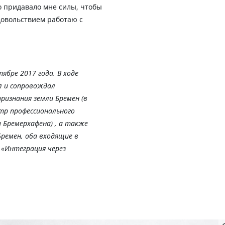
о придавало мне силы, чтобы
удовольствием работаю с
тябре 2017 года. В ходе
л и сопровождал
ризнания земли Бремен (в
тр профессионального
 Бремерхафена) , а также
емен, оба входящие в
 «Интеграция через