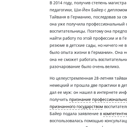
В 2014 году, получив степень магистр
педагогики, Ши-Йен Байер с дипломом
Тайваня в Германию, последовав за с
она уже получила профессиональный о
воспитательницы. Поэтому она предпол
найти работу по этой профессии и в Г
резюме в детские сады, но ничего не 
было опыта жизни в Германии». Она не
она не сможет работать воспитательн
разочарование было очень велико.
Но целеустремленная 28-летняя тайва
немецкий и прошла две практики в дет
дал ее муж: он нашел в интернете инф
получить
признание
профессионально
признанного государством
воспитател
Байер подала заявление в
компетентн
воспользовалась помощью консультац