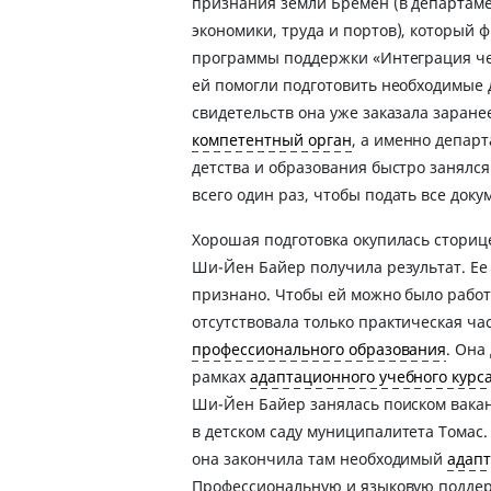
признания земли Бремен (в департаме
экономики, труда и портов), который 
программы поддержки «Интеграция че
ей помогли подготовить необходимые 
свидетельств она уже заказала заранее
компетентный орган
, а именно депар
детства и образования быстро занялся 
всего один раз, чтобы подать все доку
Хорошая подготовка окупилась сториц
Ши-Йен Байер получила результат. Е
признано. Чтобы ей можно было работ
отсутствовала только практическая ча
профессионального образования
. Она
рамках
адаптационного учебного курс
Ши-Йен Байер занялась поиском вакан
в детском саду муниципалитета Томас.
она закончила там необходимый
адап
Профессиональную и языковую поддер