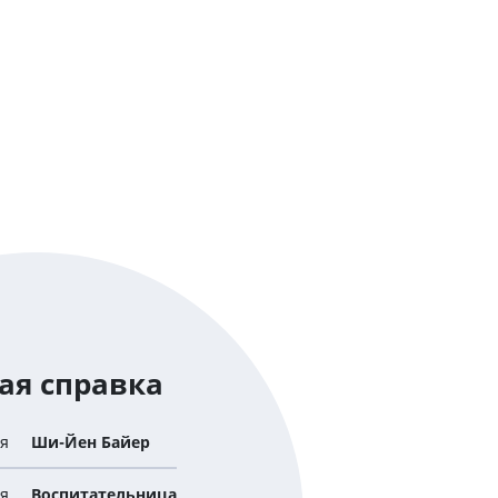
ая справка
я
Ши-Йен Байер
я
Воспитательница