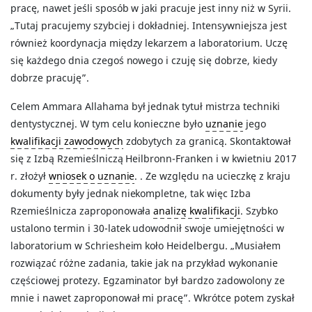
pracę, nawet jeśli sposób w jaki pracuje jest inny niż w Syrii.
„Tutaj pracujemy szybciej i dokładniej. Intensywniejsza jest
również koordynacja między lekarzem a laboratorium. Uczę
się każdego dnia czegoś nowego i czuję się dobrze, kiedy
dobrze pracuję”.
Celem Ammara Allahama był jednak tytuł mistrza techniki
dentystycznej. W tym celu konieczne było
uznanie
jego
kwalifikacji zawodowych
zdobytych za granicą. Skontaktował
się z Izbą Rzemieślniczą Heilbronn-Franken i w kwietniu 2017
r. złożył
wniosek o uznanie
. . Ze względu na ucieczkę z kraju
dokumenty były jednak niekompletne, tak więc Izba
Rzemieślnicza zaproponowała
analizę kwalifikacji
. Szybko
ustalono termin i 30-latek udowodnił swoje umiejętności w
laboratorium w Schriesheim koło Heidelbergu. „Musiałem
rozwiązać różne zadania, takie jak na przykład wykonanie
częściowej protezy. Egzaminator był bardzo zadowolony ze
mnie i nawet zaproponował mi pracę”. Wkrótce potem zyskał