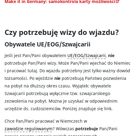
Make it in Germany: samokontrola karty możliwości
Czy potrzebuję wizy do wjazdu?
Obywatele UE/EOG/Szwajcarii
Jeśli jest Pan/Pani obywatelem
UE/EOG/Szwajcarii
,
nie
potrzebuje Pan/Pani wizy. Może Pan/Pani wjechać do Niemiec
i pracować tutaj. Do wjazdu potrzebny jest tylko ważny dowód
tożsamości. Po wjeździe
nie
potrzebują Państwo pozwolenia
na pobyt na dłuższy okres czasu. Wyjątek: obywatele
Szwajcarii potrzebują wyłącznie tzw. szwajcarskiego
zezwolenia na pobyt. Można je uzyskać w odpowiednim
urzędzie ds. cudzoziemców. Poniżej znajduje się link.
Chce Pan/Pani pracować w Niemczech w
zawodzie regulowanym
? Wówczas
potrzebuje
Pan/Pani