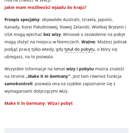
Jakie mam możliwości wjazdu do kraju?
Przepis specjalny
: obywatele Australii, Izraela, Japonii,
Kanady, Korei Południowej, Nowej Zelandii, Wielkiej Brytanii i
USA mogą wjechać
bez wizy
. Wniosek o zezwolenie na pobyt
mogą złożyć na miejscu w Niemczech.
Ważne
: Możesz jednak
podjąć pracę tylko wtedy, gdy
tytuł do pobytu
, o który się
ubiegasz, na to pozwala.
Wszystkie informacje na temat
wizy i pobytu
można znaleźć
na stronie
„Make it in Germany”
. Jest tam również funkcja
samokontroli
: pozwala ona na szybkie zapoznanie się z
wymaganiami dotyczącymi wizy.
Make it in Germany: Wiza i pobyt