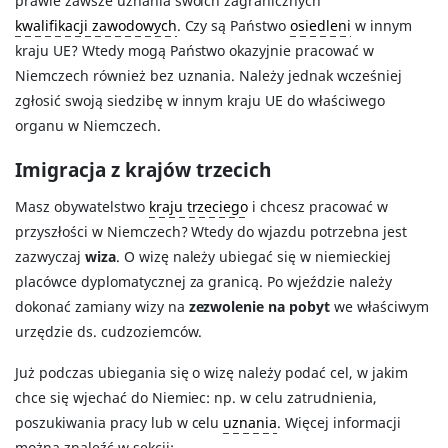
prawie zawsze uznania swoich zagranicznych
kwalifikacji zawodowych
. Czy są Państwo
osiedleni
w innym
kraju UE? Wtedy mogą Państwo okazyjnie pracować w
Niemczech również bez uznania. Należy jednak wcześniej
zgłosić swoją siedzibę w innym kraju UE do właściwego
organu w Niemczech.
Imigracja z krajów trzecich
Masz obywatelstwo
kraju trzeciego
i chcesz pracować w
przyszłości w Niemczech? Wtedy do wjazdu potrzebna jest
zazwyczaj
wiza
. O wizę należy ubiegać się w niemieckiej
placówce dyplomatycznej za granicą. Po wjeździe należy
dokonać zamiany wizy na
zezwolenie na pobyt
we właściwym
urzędzie ds. cudzoziemców.
Już podczas ubiegania się o wizę należy podać cel, w jakim
chce się wjechać do Niemiec: np. w celu zatrudnienia,
poszukiwania pracy lub w celu
uznania
. Więcej informacji
można znaleźć w sekcji: