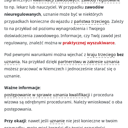
to np. lekarz lub nauczyciel. W przypadku
zawodów
nieuregulowanych
, uznanie może być w niektórych
przypadkach konieczne do wjazdu z
państwa trzeciego
. Zależy
to na przykład od poziomu wynagrodzenia i Twojego
doświadczenia zawodowego. Informacje, czy Twój zawód jest
regulowany, znaleźć można w
praktycznej wyszukiwarce
.
Pod pewnymi warunkami można wjechać z
kraju trzeciego
bez
uznania
. Na przykład dzięki
partnerstwu w zakresie uznania
możesz pracować w Niemczech i jednocześnie starać się o
uznanie.
Ważne informacje
:
postępowanie w sprawie uznania kwalifikacji
i procedura
wizowa są odrębnymi procedurami. Należy wnioskować o oba
postępowania.
Przy okazji
: nawet jeśli
uznanie
nie jest konieczne w twoim
przypadku, może mieć korzyści dla twojej przyszłości