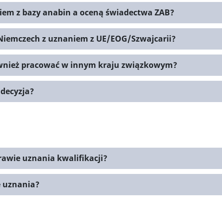
giem z bazy anabin a oceną świadectwa ZAB?
Niemczech z uznaniem z UE/EOG/Szwajcarii?
wnież pracować w innym kraju związkowym?
 decyzja?
rawie uznania kwalifikacji?
e uznania?