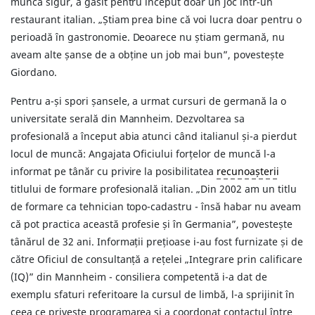
muncă sigur, a găsit pentru început doar un joc într-un
restaurant italian. „Știam prea bine că voi lucra doar pentru o
perioadă în gastronomie. Deoarece nu știam germană, nu
aveam alte șanse de a obține un job mai bun”, povestește
Giordano.
Pentru a-și spori șansele, a urmat cursuri de germană la o
universitate serală din Mannheim. Dezvoltarea sa
profesională a început abia atunci când italianul și-a pierdut
locul de muncă: Angajata Oficiului forțelor de muncă l-a
informat pe tânăr cu privire la posibilitatea
recunoașterii
titlului de formare profesională italian. „Din 2002 am un titlu
de formare ca tehnician topo-cadastru - însă habar nu aveam
că pot practica această profesie și în Germania”, povestește
tânărul de 32 ani. Informații prețioase i-au fost furnizate și de
către Oficiul de consultanță a rețelei „Integrare prin calificare
(IQ)” din Mannheim - consiliera competentă i-a dat de
exemplu sfaturi referitoare la cursul de limbă, l-a sprijinit în
ceea ce privește programarea și a coordonat contactul între