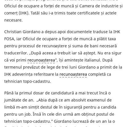
Oficiul de ocupare a forței de muncă și Camera de industrie și
comerț (IHK). Tatăl său i-a trimis toate certificatele și actele
necesare.
Christian Giordano a depus apoi documentele traduse la IHK
FOSA, iar Oficiul de ocupare a forței de muncă a plătit taxa
pentru procesul de recunoaștere și suma de bani necesară
traducerilor. „După aceea a trebuit iar să aștept. Nu era sigur
că voi primi
recunoașterea
”, își amintește italianul. După
termenul prevăzut de lege de trei luni Giordano a primit de la
IHK adeverința referitoare la
recunoașterea
completă ca
tehnician topo-cadastru.
Până la primul dosar de candidatură a mai trecut încă o
jumătate de an. „Abia după ce am absolvit examenul de
limbă m-am simțit destul de în siguranță pentru a candida
pentru un job. Însă în cele din urmă am obținut postul de
tehnician topo-cadastru.” Giordano lucrează de un an la o