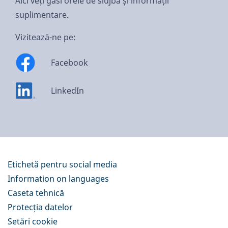
Aici veți găsi orele de slujbă și informații
suplimentare.
Vizitează-ne pe:
Facebook
LinkedIn
Etichetă pentru social media
Information on languages
Caseta tehnică
Protecția datelor
Setări cookie