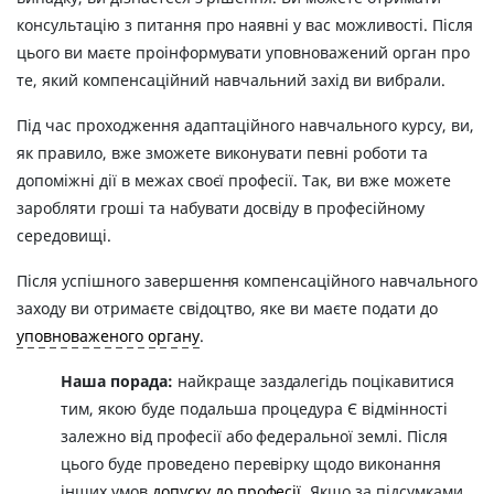
консультацію з питання про наявні у вас можливості. Після
цього ви маєте проінформувати уповноважений орган про
те, який компенсаційний навчальний захід ви вибрали.
Під час проходження адаптаційного навчального курсу, ви,
як правило, вже зможете виконувати певні роботи та
допоміжні дії в межах своєї професії. Так, ви вже можете
заробляти гроші та набувати досвіду в професійному
середовищі.
Після успішного завершення компенсаційного навчального
заходу ви отримаєте свідоцтво, яке ви маєте подати до
уповноваженого органу
.
Наша порада:
найкраще заздалегідь поцікавитися
тим, якою буде подальша процедура Є відмінності
залежно від професії або федеральної землі. Після
цього буде проведено перевірку щодо виконання
інших умов
допуску до професії
. Якщо за підсумками