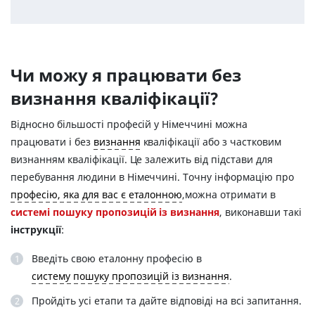
Чи можу я працювати без
визнання кваліфікації?
Вiдносно більшості професій у Німеччині можна
працювати і без
визнання
кваліфікації або з частковим
визнанням кваліфікації. Це залежить від підстави для
перебування людини в Німеччині. Точну інформацію про
професію, яка для вас є еталонною
,можна отримати в
системі пошуку пропозицiй iз визнання
, виконавши такі
інструкції
:
Введіть свою еталонну професію в
систему пошуку пропозицiй iз визнання
.
Пройдіть усі етапи та дайте відповіді на всі запитання.