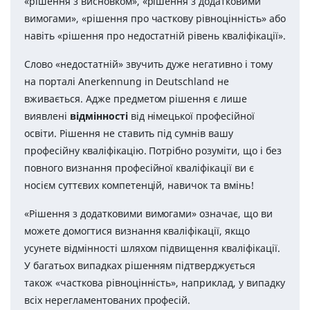
«рішення з висновком», «рішення з додатковими
вимогами», «рішення про часткову рівноцінність» або
навіть «рішення про недостатній рівень кваліфікації».
Слово «недостатній» звучить дуже негативно і тому
на порталі Anerkennung in Deutschland не
вживається. Адже предметом рішення є лише
виявлені
відмінності
від німецької професійної
освiти. Рішення не ставить під сумнів вашу
професійну кваліфікацію. Потрібно розуміти, що і без
повного визнання професійної кваліфікації ви є
носієм суттєвих компетенцій, навичок та вмінь!
«Рішення з додатковими вимогами» означає, що ви
можете домогтися визнання кваліфікації, якщо
усунете відмінності шляхом підвищення кваліфікації.
У багатьох випадках рішенням підтверджується
також «часткова рівноцінність», наприклад, у випадку
всіх нерегламентованих професій.