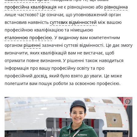
професійна кваліфікація
не є рівноцінною або
рівноцінна
лише частково? Це означає, що уповноважений орган
встановив наявність
суттєвих відмінностей
між вашою
професійною кваліфікацією та німецькою
еталонною професією
. У виданому вам компетентним
органом
рішенні
зазначені суттєві відмінності. Це дає змогу
визначити, яких кваліфікацій вам не вистачає, щоб
отримати повне визнання. У рішенні також наводиться
інформація про вашу професійну освiту та про
професійний досвід, який було взято до уваги. Це може
полегшити вам пошук роботи за освоєною професією.