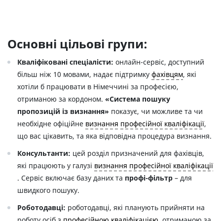
Основні цільові групи:
Квалiфiкованi спецiалiсти:
онлайн-сервіс, доступний
більш ніж 10 мовами, надає підтримку
фахiвцям
, які
хотіли б працювати в Німеччині за професією,
отриманою за кордоном.
«Система пошуку
пропозицiй iз визнання»
показує, чи можливе та чи
необхідне офіційне
визнання
професійної кваліфікації
,
що вас цікавить, та яка відповідна процедура визнання.
Консультанти:
цей розділ призначений для фахівців,
які працюють у галузі
визнання професійної кваліфікації
. Сервіс включає базу даних та
профi-фільтр
– для
швидкого пошуку.
Роботодавці:
роботодавці, які планують прийняти на
роботу осіб з
професійною кваліфікацією
, отриманою за