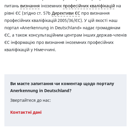
питань
визнання
іноземних
професійних кваліфікацій
на
рівні ЄС (згідно ст. 57b
Директиви ЄС
про визнання
професійних кваліфікацій 2005/36/ЄС). У цій якості наш
портал «Anerkennung in Deutschland» надає громадянам
ЄС, а також консультаційним центрам інших держав-членів
ЄС інформацію про визнання іноземних професійних
кваліфікацій у Німеччині.
Ви маєте запитання чи коментар щодо порталу
Anerkennung in Deutschland?
Звертайтеся до нас:
Контактні дані