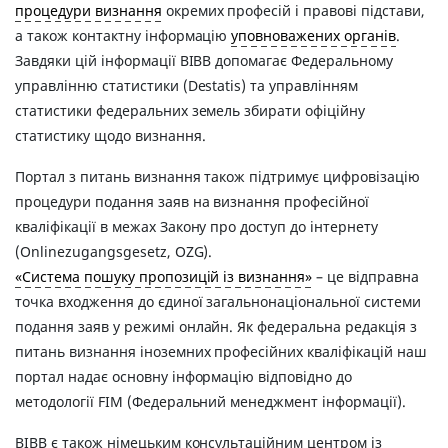
процедури визнання
окремих професій і правові підстави,
а також контактну інформацію
уповноважених органів
.
Завдяки цій інформації BIBB допомагає Федеральному
управлінню статистики (Destatis) та управлінням
статистики федеральних земель збирати офіційну
статистику щодо визнання.
Портал з питань визнання також підтримує цифровізацію
процедури подання заяв на визнання професійної
кваліфікації в межах Закону про доступ до інтернету
(Onlinezugangsgesetz, OZG).
«Система пошуку пропозицiй iз визнання»
– це відправна
точка входження до єдиної загальнонаціональної системи
подання заяв у режимі онлайн. Як федеральна редакція з
питань визнання іноземних професійних кваліфікацій наш
портал надає основну інформацію відповідно до
методології FIM (Федеральний менеджмент інформації).
BIBB є також німецьким консультаційним центром із