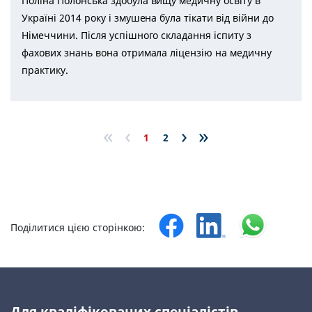
Поліна Полонська здобула вищу медичну освіту в
Україні 2014 року і змушена була тікати від війни до
Німеччини. Після успішного складання іспиту з
фахових знань вона отримала ліцензію на медичну
практику.
«
‹
›
»
1
2
Поділитися цією сторінкою:
Для кваліфікованих спеціалістів