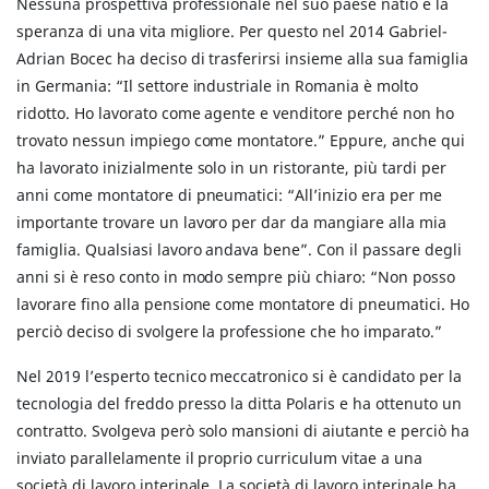
Nessuna prospettiva professionale nel suo paese natio e la
speranza di una vita migliore. Per questo nel 2014 Gabriel-
Adrian Bocec ha deciso di trasferirsi insieme alla sua famiglia
in Germania: “Il settore industriale in Romania è molto
ridotto. Ho lavorato come agente e venditore perché non ho
trovato nessun impiego come montatore.” Eppure, anche qui
ha lavorato inizialmente solo in un ristorante, più tardi per
anni come montatore di pneumatici: “All’inizio era per me
importante trovare un lavoro per dar da mangiare alla mia
famiglia. Qualsiasi lavoro andava bene”. Con il passare degli
anni si è reso conto in modo sempre più chiaro: “Non posso
lavorare fino alla pensione come montatore di pneumatici. Ho
perciò deciso di svolgere la professione che ho imparato.”
Nel 2019 l’esperto tecnico meccatronico si è candidato per la
tecnologia del freddo presso la ditta Polaris e ha ottenuto un
contratto. Svolgeva però solo mansioni di aiutante e perciò ha
inviato parallelamente il proprio curriculum vitae a una
società di lavoro interinale. La società di lavoro interinale ha