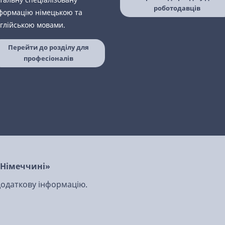
роботодавців
формацію німецькою та
глійською мовами.
Перейти до розділу для
професіоналів
в Німеччині»
 додаткову інформацію.