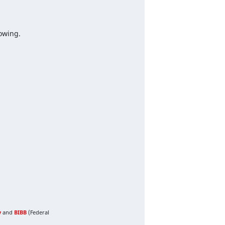
lowing.
y
and
BIBB
(Federal