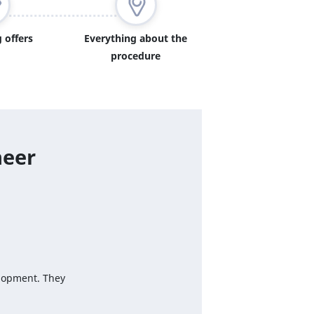
 offers
Everything about the
procedure
neer
elopment. They