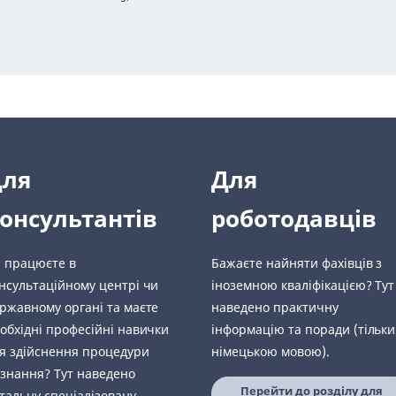
Для
Для
онсультантів
роботодавців
 працюєте в
Бажаєте найняти фахівців з
нсультаційному центрі чи
іноземною кваліфікацією? Тут
ржавному органі та маєте
наведено практичну
обхідні професійні навички
інформацію та поради (тільки
я здійснення процедури
німецькою мовою).
знання? Тут наведено
Перейти до розділу для
тальну спеціалізовану