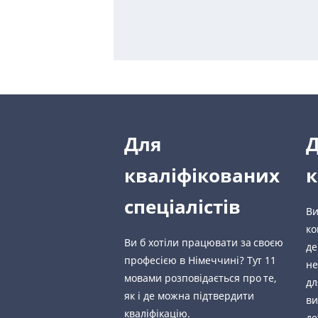
Для
кваліфікованих
к
спеціалістів
Ви
ко
Ви б хотіли працювати за своєю
де
професією в Німеччині? Тут 11
не
мовами розповідається про те,
дл
як і де можна підтвердити
ви
кваліфікацію.
де