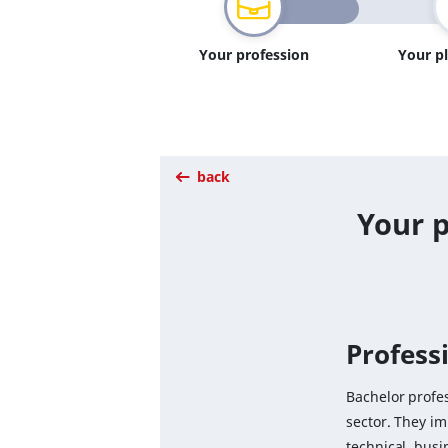
Your profession
Your p
back
Your p
Professi
Bachelor profes
sector. They i
technical, busi