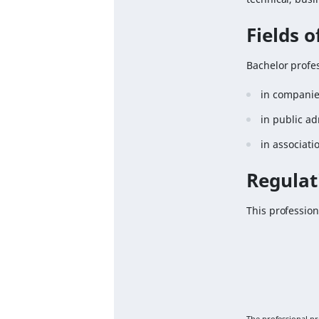
Fields 
Bachelor profes
in companies
in public ad
in associati
Regulat
This profession
The professional p