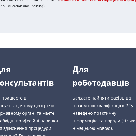
ional Education and Training).
Для
Для
онсультантів
роботодавців
 працюєте в
Бажаєте найняти фахівців з
нсультаційному центрі чи
іноземною кваліфікацією? Тут
ржавному органі та маєте
наведено практичну
обхідні професійні навички
інформацію та поради (тільки
я здійснення процедури
німецькою мовою).
знання? Тут наведено