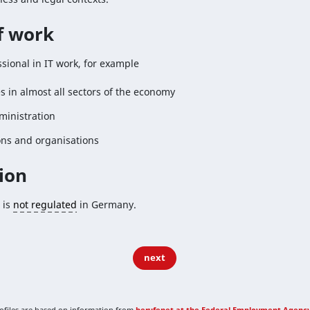
of work
sional in IT work, for example
 in almost all sectors of the economy
ministration
ons and organisations
ion
 is
not regulated
in Germany.
next
rofiles are based on information from
berufenet at the Federal Employment Agenc