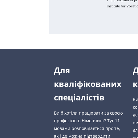
Institute for Vocat
Для
кваліфікованих
к
спеціалістів
Ви
ко
Ви б хотіли працювати за своєю
де
професією в Німеччині? Тут 11
не
мовами розповідається про те,
дл
як і де можна підтвердити
ви