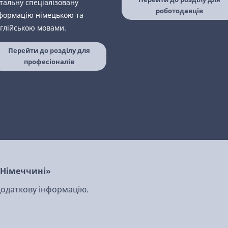
тальну спеціалізовану
роботодавців
формацію німецькою та
глійською мовами.
Перейти до розділу для
професіоналів
в Німеччині»
 додаткову інформацію.