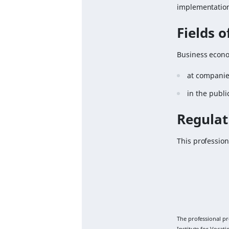
implementation
Fields 
Business econo
at companies
in the publi
Regulat
This profession
The professional p
Institute for Vocat