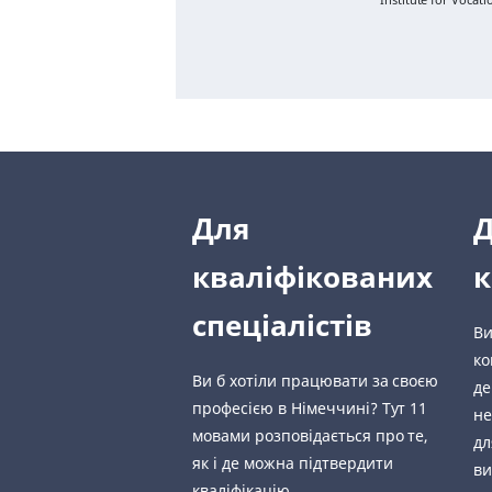
Для
кваліфікованих
к
спеціалістів
Ви
ко
Ви б хотіли працювати за своєю
де
професією в Німеччині? Тут 11
не
мовами розповідається про те,
дл
як і де можна підтвердити
ви
кваліфікацію.