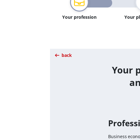
Your profession
Your p
back
Your p
an
Professi
Business econom