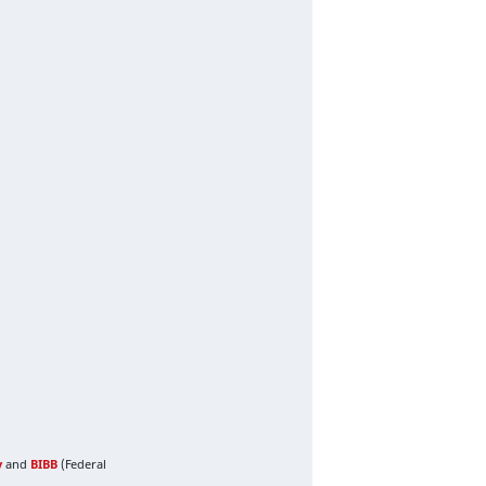
y
and
BIBB
(Federal