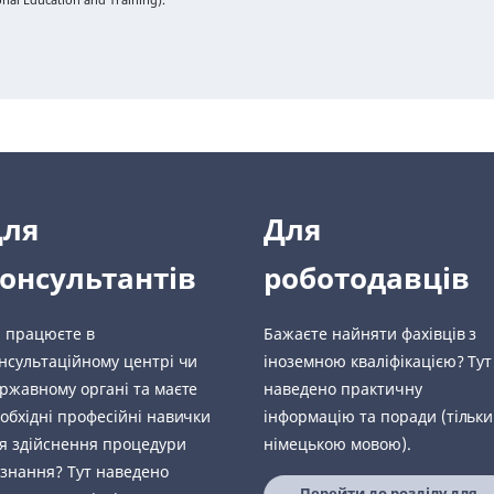
Для
Для
онсультантів
роботодавців
 працюєте в
Бажаєте найняти фахівців з
нсультаційному центрі чи
іноземною кваліфікацією? Тут
ржавному органі та маєте
наведено практичну
обхідні професійні навички
інформацію та поради (тільки
я здійснення процедури
німецькою мовою).
знання? Тут наведено
Перейти до розділу для