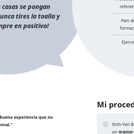
s cosas se pongan
refere
nca tires la toalla y
País d
mpre en positivo!
formac
Ejerc
Mi proce
buena experiencia que no
Shih-Yen B
onal.“
un
máster 