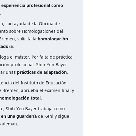
e
experiencia profesional como
.
a, con ayuda de la Oficina de
ento sobre Homologaciones del
remen, solicita la
homologación
cadora
.
oga el máster. Por falta de práctica
ación profesional, Shih-Yen Bayer
zar unas
prácticas de adaptación
.
tencia del Instituto de Educación
de Bremen, aprueba el examen final y
homologación total
.
e, Shih-Yen Bayer trabaja como
 en una guardería
de Kehl y sigue
o alemán.