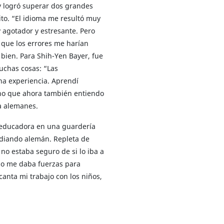
 y logró superar dos grandes
rito. “El idioma me resultó muy
 agotador y estresante. Pero
que los errores me harían
ó bien. Para Shih-Yen Bayer, fue
uchas cosas: “Las
a experiencia. Aprendí
ino que ahora también entiendo
da alemanes.
o educadora en una guardería
tudiando alemán. Repleta de
o estaba seguro de si lo iba a
so me daba fuerzas para
canta mi trabajo con los niños,