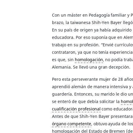
Con un máster en Pedagogía familiar y Pe
brazo, la taiwanesa Shih-Yen Bayer lleg
En su país de origen ya había adquirido
educadora. Por eso suponía que en Ale
trabajo en su profesión. “Envié currícul
contrataron, ya que no tenía experienci
es que, sin
homologación
, no podía tra
Alemania. Se llevó una gran decepción.
Pero esta perseverante mujer de 28 años
aprendió alemán de manera intensiva y 
guardería. Entonces, su marido le dio un
se enteró de que debía solicitar la
homol
cualificación profesional
como educado
Antes de que Shih-Yen Bayer presentara 
órgano competente
, obtuvo ayuda de lo
homologación del Estado de Bremen (de