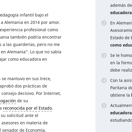
además d
educadora
dagogía infantil bajo el
ó a Alemania en 2014 por amor.
En Alemani
 experiencia profesional como
Asesorami
mania también podría encontrar
Estado de B
os a las guarderías, pero no me
como edu
a en Alemania”. Lo que no sabía
Se le homol
bajar como educadora en
en la form
debe reali
 se mantuvo en sus trece,
Con la asis
aprobó dos prácticas de
Paritaria 
 consejo decisivo. Por Internet,
obtiene la
ogación
de su
Actualment
ra
reconocida por el Estado
.
educadora
su solicitud ante el
estudiand
s asesores en materia de
l senador de Economía,