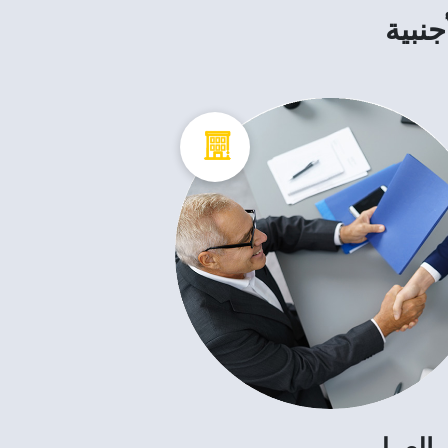
جنبية
 العمل