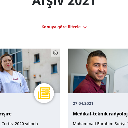
Arşiv 2021
Konuya göre filtrele
ık (2)
Deneyimler (12)
Hukuki (3)
Prosedür (4)
27.04.2021
mşire
Medikal-teknik radyoloji
 Cortez 2020 yılında
Mohammad Ebrahim Suriye’