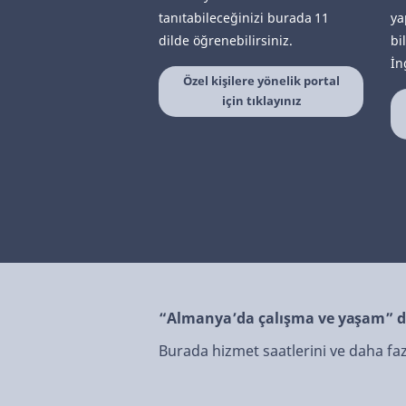
tanıtabileceğinizi burada 11
ya
dilde öğrenebilirsiniz.
bi
İn
Özel kişilere yönelik portal
için tıklayınız
“Almanya’da çalışma ve yaşam” d
Burada hizmet saatlerini ve daha fazla