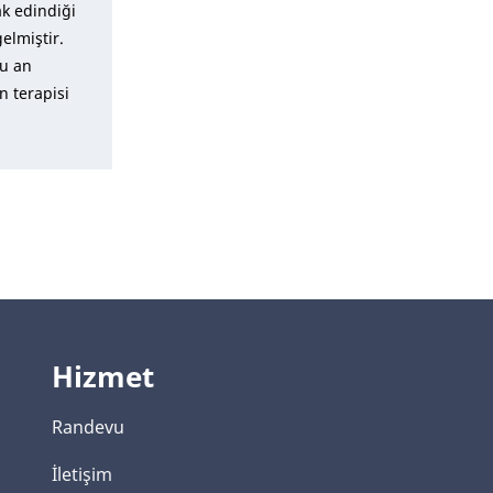
ak edindiği
gelmiştir.
şu an
n terapisi
Hizmet
Randevu
İletişim