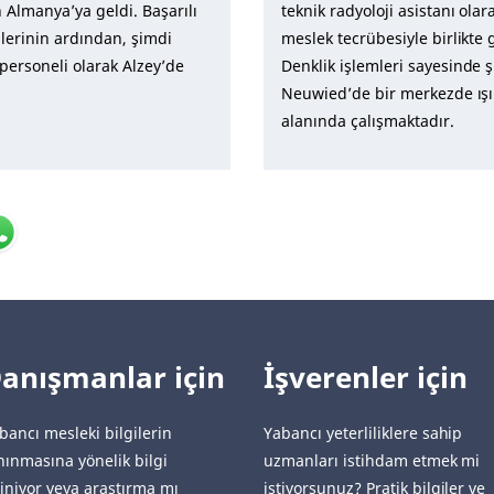
n Almanya’ya geldi. Başarılı
teknik radyoloji asistanı olar
mlerinin ardından, şimdi
meslek tecrübesiyle birlikte 
personeli olarak Alzey’de
Denklik işlemleri sayesinde 
Neuwied’de bir merkezde ışı
alanında çalışmaktadır.
anışmanlar için
İşverenler için
bancı mesleki bilgilerin
Yabancı yeterliliklere sahip
nınmasına yönelik bilgi
uzmanları istihdam etmek mi
iniyor veya araştırma mı
istiyorsunuz? Pratik bilgiler ve