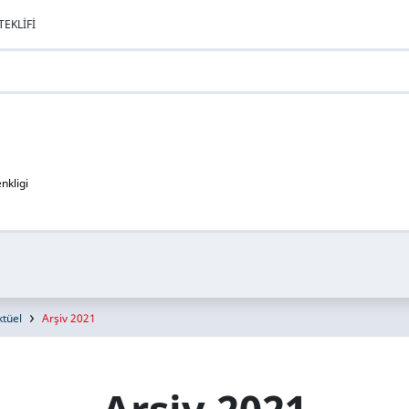
EKLIFI
nkligi
ktüel
Arşiv 2021