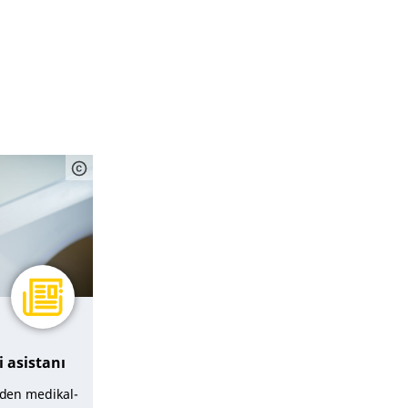
Tümü (18)
 asistanı
den medikal-