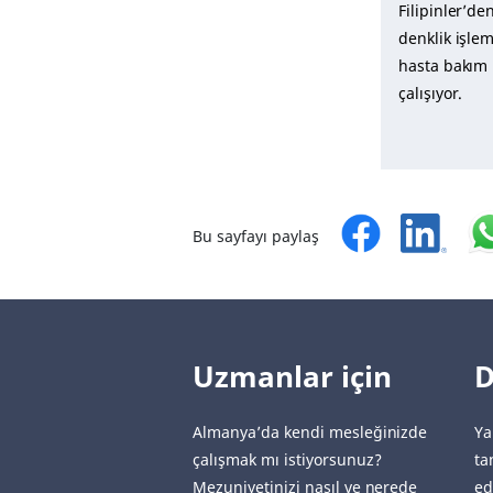
Filipinler’de
denklik işle
hasta bakım 
çalışıyor.
Bu sayfayı paylaş
Uzmanlar için
D
Almanya’da kendi mesleğinizde
Ya
çalışmak mı istiyorsunuz?
ta
Mezuniyetinizi nasıl ve nerede
ed