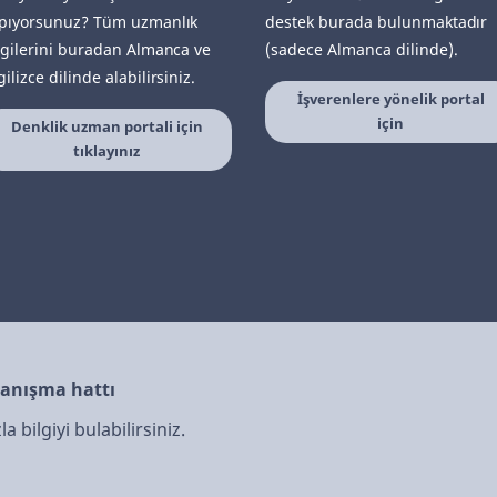
pıyorsunuz? Tüm uzmanlık
destek burada bulunmaktadır
lgilerini buradan Almanca ve
(sadece Almanca dilinde).
gilizce dilinde alabilirsiniz.
İşverenlere yönelik portal
için
Denklik uzman portali için
tıklayınız
anışma hattı
 bilgiyi bulabilirsiniz.