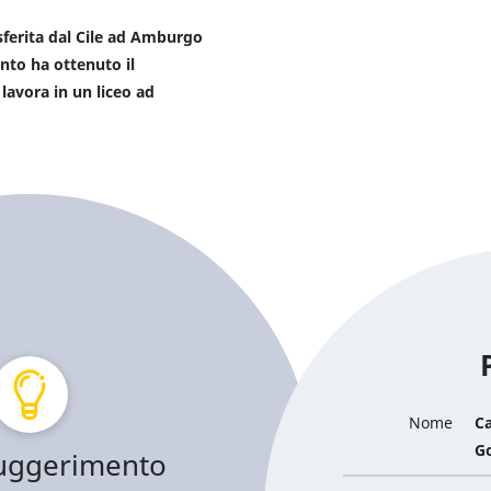
sferita dal Cile ad Amburgo
nto ha ottenuto il
avora in un liceo ad
Nome
Ca
G
suggerimento