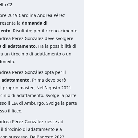
ello C2.
re 2019 Carolina Andrea Pérez
resenta la
domanda di
mento
. Risultato: per il riconoscimento
ndrea Pérez González deve svolgere
a di adattamento
. Ha la possibilità di
ra un tirocinio di adattamento o un
doneità.
ndrea Pérez González opta per il
di adattamento
. Prima deve però
il proprio master. Nell'agosto 2021
irocinio di adattamento. Svolge la parte
sso il LIA di Amburgo. Svolge la parte
so il liceo.
ndrea Pérez González riesce ad
il tirocinio di adattamento e a
 con successo. Dall'agosto 2022