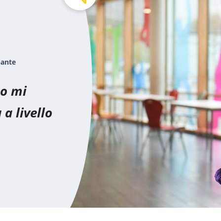
nante
to mi
a livello