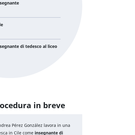
nsegnante
le
segnante di tedesco al liceo
ocedura in breve
ndrea Pérez González lavora in una
esca in Cile come
insegnante di