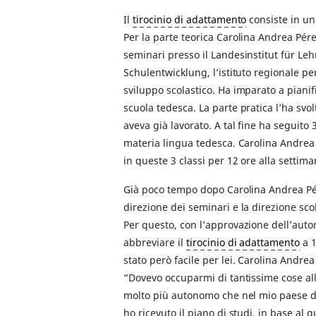
Il
tirocinio di adattamento
consiste in un
Per la parte teorica Carolina Andrea Pé
seminari presso il Landesinstitut für Le
Schulentwicklung, l’istituto regionale pe
sviluppo scolastico. Ha imparato a pianif
scuola tedesca. La parte pratica l’ha svol
aveva già lavorato. A tal fine ha seguito 3 
materia lingua tedesca. Carolina Andrea
in queste 3 classi per 12 ore alla settima
Già poco tempo dopo Carolina Andrea Pé
direzione dei seminari e la direzione scol
Per questo, con l’approvazione dell’autori
abbreviare il
tirocinio di adattamento
a 1
stato però facile per lei. Carolina Andre
“Dovevo occuparmi di tantissime cose all
molto più autonomo che nel mio paese d’o
ho ricevuto il piano di studi, in base al