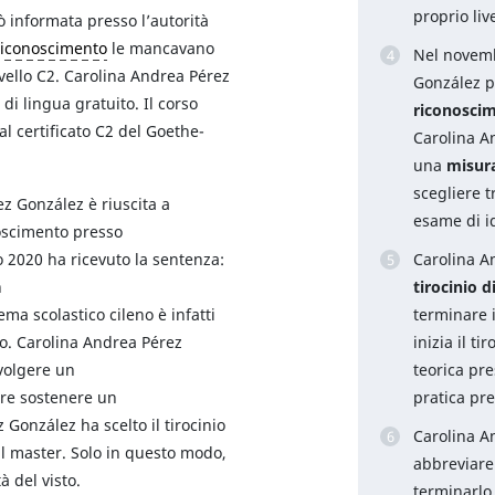
proprio liv
iò informata presso l’autorità
riconoscimento
le mancavano
Nel novemb
ivello C2. Carolina Andrea Pérez
González p
i lingua gratuito. Il corso
riconosci
l certificato C2 del Goethe-
Carolina A
una
misur
scegliere t
 González è riuscita a
esame di i
noscimento presso
io 2020 ha ricevuto la sentenza:
Carolina A
n
tirocinio 
stema scolastico cileno è infatti
terminare 
o. Carolina Andrea Pérez
inizia il t
volgere un
teorica pre
re sostenere un
pratica pres
 González ha scelto il tirocinio
Carolina A
l master. Solo in questo modo,
abbreviare 
à del visto.
terminarlo