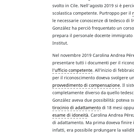
svolto in Cile. Nell'agosto 2019 si è perc
scolastica competente. Purtroppo per il
le necessarie conoscenze di tedesco di l
González ha perciò frequentato un corso d
prepara il personale docente immigrato a
Institut.
Nel novembre 2019 Carolina Andrea Pérez
presentare tutti i documenti per il rico
l’ufficio competente
. All’inizio di febbra
per il riconoscimento doveva svolgere u
provvedimento di compensazione
. Il si
completamente diverso da quello tedesc
González aveva due possibilità: poteva s
tirocinio di adattamento
di 18 mesi oppu
esame di idoneità
. Carolina Andrea Pérez
di adattamento. Ma prima doveva finire i
infatti, era possibile prolungare la validit