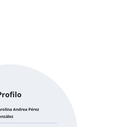
Profilo
rolina Andrea Pérez
onzález