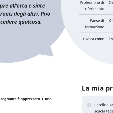
Professione di
I
re all’erta e siate
riferimento
ronti degli altri. Può
cedere qualcosa.
Paese di
Ci
formazione
Lavora come
In
La mia pr
nsegnante è apprezzata. È una
Carolina A
scuola ted