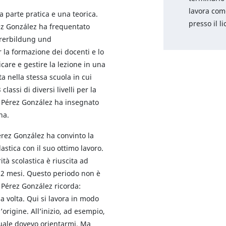
lavora co
a parte pratica e una teorica.
presso il l
rez González ha frequentato
hrerbildung und
r la formazione dei docenti e lo
icare e gestire la lezione in una
ta nella stessa scuola in cui
classi di diversi livelli per la
 Pérez González ha insegnato
na.
rez González ha convinto la
astica con il suo ottimo lavoro.
tà scolastica è riuscita ad
2 mesi. Questo periodo non è
a Pérez González ricorda:
a volta. Qui si lavora in modo
rigine. All’inizio, ad esempio,
 quale dovevo orientarmi. Ma