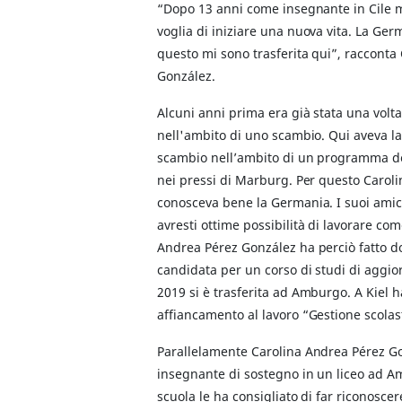
“Dopo 13 anni come insegnante in Cile m
voglia di iniziare una nuova vita. La Ge
questo mi sono trasferita qui”, racconta
González.
Alcuni anni prima era già stata una volt
nell'ambito di uno scambio. Qui aveva l
scambio nell’ambito di un programma de
nei pressi di Marburg. Per questo Carol
conosceva bene la Germania. I suoi amici
avresti ottime possibilità di lavorare co
Andrea Pérez González ha perciò fatto d
candidata per un corso di studi di aggior
2019 si è trasferita ad Amburgo. A Kiel ha
affiancamento al lavoro “Gestione scolast
Parallelamente Carolina Andrea Pérez G
insegnante di sostegno in un liceo ad Am
scuola le ha consigliato di far riconoscere