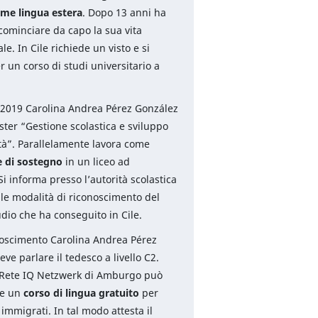
me lingua estera
. Dopo 13 anni ha
icominciare da capo la sua vita
le. In Cile richiede un visto e si
 un corso di studi universitario a
e 2019 Carolina Andrea Pérez González
aster “Gestione scolastica e sviluppo
ità”. Parallelamente lavora come
 di sostegno
in un liceo ad
i informa presso l’autorità scolastica
lle modalità di riconoscimento del
tudio che ha conseguito in Cile.
onoscimento Carolina Andrea Pérez
ve parlare il tedesco a livello C2.
 Rete IQ Netzwerk di Amburgo può
re un
corso di lingua gratuito
per
immigrati. In tal modo attesta il