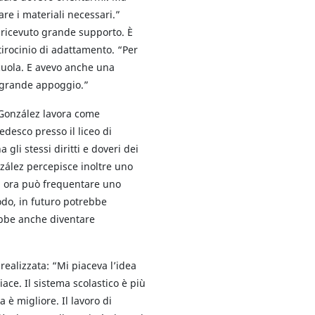
re i materiali necessari.”
ricevuto grande supporto. È
 tirocinio di adattamento. “Per
scuola. E avevo anche una
i grande appoggio.”
 González lavora come
desco presso il liceo di
a gli stessi diritti e doveri dei
zález percepisce inoltre uno
, ora può frequentare uno
modo, in futuro potrebbe
bbe anche diventare
realizzata: “Mi piaceva l’idea
iace. Il sistema scolastico è più
a è migliore. Il lavoro di