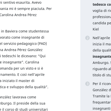
i sentivo esaurita. Avevo
tedesco co
rmania mi è sempre piaciuta. Per
voglia di r
 Carolina Andrea Pérez
professiona
candida per
Kiel
a in Baviera come studentessa
avorato come insegnante di
Nell’april
l servizio pedagogico (PAD)
inizia il m
ina Andrea Pérez González
della qual
 tedeschi le dicevano: “Qui
insegnante
me insegnante”. Carolina
Amburgo. S
omanda per un visto e si è
riguardo a
namento. E così nell’aprile
titolo di s
 iniziato il master di
Per il ric
ica e sviluppo della qualità”.
González de
Tramite la
onzález lavorava come
frequenta
burgo. Il preside della sua
insegnanti 
 il corso di studi universitari