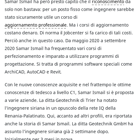
Samar Ismail ha però presto capito che il
riconoscimento
da
solo non bastava: per un posto fisso come ingegnere sarebbe
stato sicuramente utile un corso di
aggiornamento professionale
. Ma i corsi di aggiornamento
costano denaro. Di norma il Jobcenter si fa carico di tali costi.
Perciò anche in questo caso. Da maggio 2020 a settembre
2020 Samar Ismail ha frequentato vari corsi di
perfezionamento e imparato a utilizzare programmi di
progettazione. Si tratta di programmi software speciali come
ArchiCAD, AutoCAD e Revit.
Con le nuove conoscenze acquisite e nel frattempo le ottime
conoscenze di tedesco a livello C1, Samar Ismail si è proposta
a varie aziende. La ditta Geotechnik di Trier ha notato
l’ingegnere siriana in un opuscolo della rete IQ della
Renania-Palatinato. Qui, accanto ad altri profili, era riportata
anche la storia di Samar Ismail. La ditta Geotechnik GmbH ha
assunto l’ingegnere siriana già 2 settimane dopo.
Inizialmente per 3 mesi in prova.