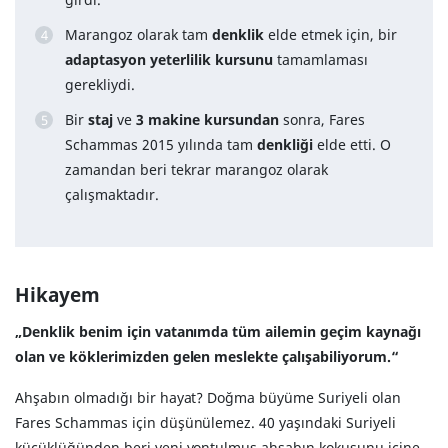
Marangoz olarak tam
denklik
elde etmek için, bir
adaptasyon yeterlilik kursunu
tamamlaması
gerekliydi.
Bir
staj
ve
3 makine kursundan
sonra, Fares
Schammas 2015 yılında tam
denkliği
elde etti. O
zamandan beri tekrar marangoz olarak
çalışmaktadır.
Hikayem
„Denklik benim için vatanımda tüm ailemin geçim kaynağı
olan ve köklerimizden gelen meslekte çalışabiliyorum.“
Ahşabın olmadığı bir hayat? Doğma büyüme Suriyeli olan
Fares Schammas için düşünülemez. 40 yaşındaki Suriyeli
küçüklüğünden beri yeni yontulmuş ahşabın kokusunu içine