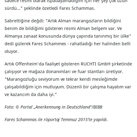
sadece resmi olarak ispatlayamadığım için her şey çok uzun
sürdü..." şeklinde özetledi Fares Schammas.
Sabrettiğine değdi: "Artık Alman marangozların bildiğini
benim de bildiğimi gösteren resmi Alman belgem var. Ve
Almanya zanaat konusunda dünya çapında tanınmış bir ülke"
dedi gülerek Fares Schammes - rahatladığı her halinden belli
oluyor.
Artık Offenheim'da faaliyet gösteren RUCHTI GmbH şirketinde
çalışıyor ve mağaza donanımları ve fuar stantları üretiyor.
"Marangozluğu seviyorum ve tekrar kendi mesleğimde
çalışabildiğim için mutluyum. Düzenli bir çalışma hayatım var
ve kazancım da daha iyi."
Foto: © Portal „Anerkennung in Deutschland“/BIBB
Fares Schammas ile röportaj Temmuz 2015'te yapıldı.