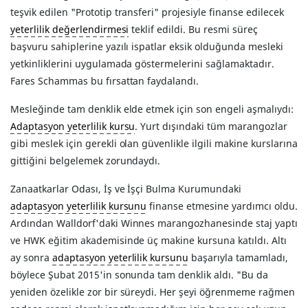
teşvik edilen "Prototip transferi" projesiyle finanse edilecek
yeterlilik değerlendirmesi
teklif edildi. Bu resmi süreç
başvuru sahiplerine yazılı ispatlar eksik olduğunda mesleki
yetkinliklerini uygulamada göstermelerini sağlamaktadır.
Fares Schammas bu fırsattan faydalandı.
Mesleğinde tam denklik elde etmek için son engeli aşmalıydı:
Adaptasyon yeterlilik kursu
. Yurt dışındaki tüm marangozlar
gibi meslek için gerekli olan güvenlikle ilgili makine kurslarına
gittiğini belgelemek zorundaydı.
Zanaatkarlar Odası, İş ve İşçi Bulma Kurumundaki
adaptasyon yeterlilik kursunu
finanse etmesine yardımcı oldu.
Ardından Walldorf'daki Winnes marangozhanesinde staj yaptı
ve HWK eğitim akademisinde üç makine kursuna katıldı. Altı
ay sonra
adaptasyon yeterlilik kursunu
başarıyla tamamladı,
böylece Şubat 2015'in sonunda tam denklik aldı. "Bu da
yeniden özelikle zor bir süreydi. Her şeyi öğrenmeme rağmen