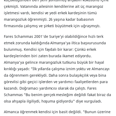
çekmişti. Vatanında ailesinin kendilerine ait üç marangoz
işletmesi vardı, kendisi ve yedi erkek kardeşinin tümü
marangozluk öğrenmişti. 26 yaşına kadar babasının
firmasında çalışmış ve şirketi büyütmek için uğraşmıştı.
Fares Schammas 2001'de Suriye’yi olabildiğince hızlı terk
etmek zorunda kaldığında Almanya'ya iltica başvurusunda
bulunmuş. Kendisi için faydalı bir karar: Çünkü erkek
kardeşlerinden biri zaten burada ikamet ediyordu.
Almanya'ya gelince marangozluk tutkunu büyük bir hayal
kırıklığı yaşadı: "İlk yıllarda çalışma iznim yoktu ve Almancayı
da öğrenmem gerekliydi. Daha sonra bulaşıkçılık veya bina
görevlisi gibi geçici işlerden ve yardımcı faaliyetlerden para
kazandı. Doğramacı yardımcısı olarak da çalıştı. Fares
Schammas "Bu benim gerçek mesleğim değildi fakat biraz da
olsa ahşapla ilgiliydi, hoşuma gidiyordu" diye vurguladı.
Almanca öğrenmek kendisi için basit değildi. "Bunun üzerine