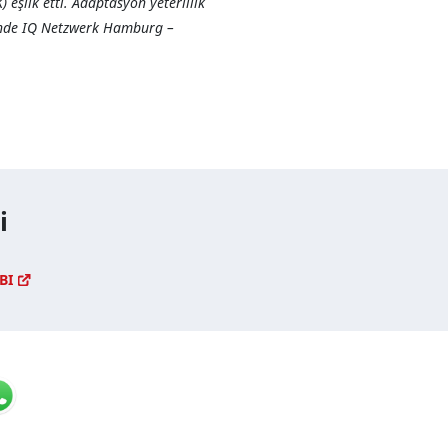
eşlik etti. Adaptasyon yeterlilik
esinde IQ Netzwerk Hamburg –
i
OBI