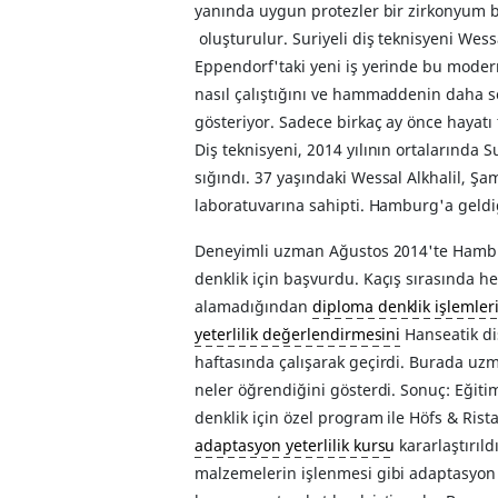
yanında uygun protezler bir zirkonyum b
oluşturulur. Suriyeli diş teknisyeni Wes
Eppendorf'taki yeni iş yerinde bu modern
nasıl çalıştığını ve hammaddenin daha so
gösteriyor. Sadece birkaç ay önce hayat
Diş teknisyeni, 2014 yılının ortalarında
sığındı. 37 yaşındaki Wessal Alkhalil, Şam'
laboratuvarına sahipti. Hamburg'a geldiğ
Deneyimli uzman Ağustos 2014'te Hambu
denklik için başvurdu. Kaçış sırasında h
alamadığından
diploma denklik işlemler
yeterlilik değerlendirmesini
Hanseatik di
haftasında çalışarak geçirdi. Burada uz
neler öğrendiğini gösterdi. Sonuç: Eğitim
denklik için özel program ile Höfs & Rist
adaptasyon yeterlilik kursu
kararlaştırıl
malzemelerin işlenmesi gibi adaptasyon e