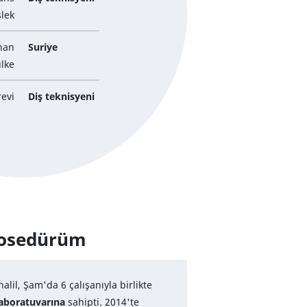
lek
ınan
Suriye
lke
evi
Diş teknisyeni
rosedürüm
alil, Şam'da 6 çalışanıyla birlikte
laboratuvarına
sahipti. 2014'te