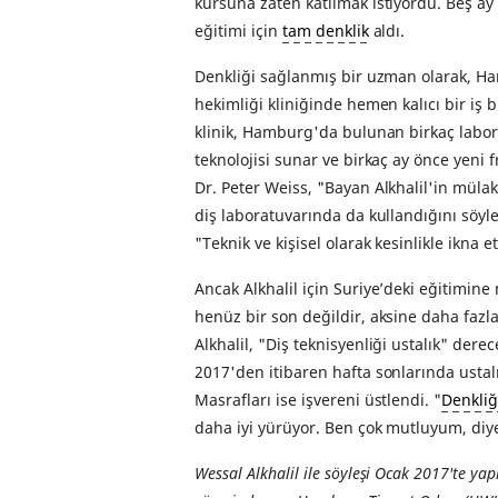
kursuna zaten katılmak istiyordu. Beş ay
eğitimi için
tam denklik
aldı.
Denkliği sağlanmış bir uzman olarak, H
hekimliği kliniğinde hemen kalıcı bir iş 
klinik, Hamburg'da bulunan birkaç labor
teknolojisi sunar ve birkaç ay önce yeni f
Dr. Peter Weiss, "Bayan Alkhalil'in müla
diş laboratuvarında da kullandığını söy
"Teknik ve kişisel olarak kesinlikle ikna et
Ancak Alkhalil için Suriye’deki eğitimine
henüz bir son değildir, aksine daha fazl
Alkhalil, "Diş teknisyenliği ustalık" dere
2017'den itibaren hafta sonlarında usta
Masrafları ise işvereni üstlendi. "
Denkliğ
daha iyi yürüyor. Ben çok mutluyum, diy
Wessal Alkhalil ile söyleşi Ocak 2017'te yap