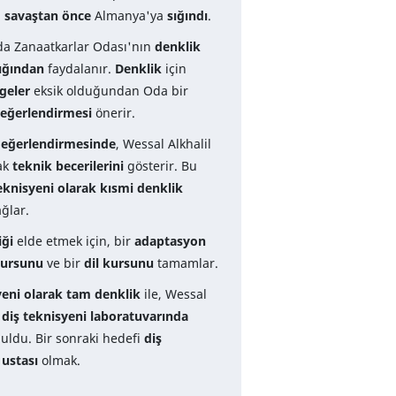
i
savaştan önce
Almanya'ya
sığındı
.
a Zanaatkarlar Odası'nın
denklik
ığından
faydalanır.
Denklik
için
lgeler
eksik olduğundan Oda bir
 değerlendirmesi
önerir.
 değerlendirmesinde
, Wessal Alkhalil
rak
teknik becerilerini
gösterir. Bu
eknisyeni olarak kısmi denklik
ğlar.
iği
elde etmek için, bir
adaptasyon
 kursunu
ve bir
dil kursunu
tamamlar.
yeni olarak tam denklik
ile, Wessal
 diş teknisyeni laboratuvarında
uldu. Bir sonraki hedefi
diş
 ustası
olmak.