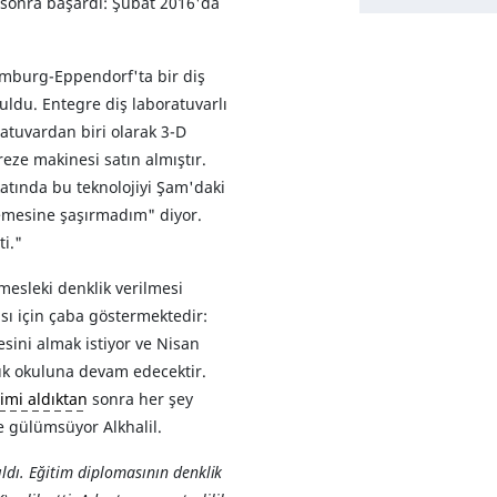
 sonra başardı: Şubat 2016'da
amburg-Eppendorf'ta bir diş
buldu. Entegre diş laboratuvarlı
atuvardan biri olarak 3-D
reze makinesi satın almıştır.
katında bu teknolojiyi Şam'daki
lemesine şaşırmadım" diyor.
ti."
 mesleki denklik verilmesi
ası için çaba göstermektedir:
cesini almak istiyor ve Nisan
lık okuluna devam edecektir.
imi aldıktan
sonra her şey
e gülümsüyor Alkhalil.
ıldı. Eğitim diplomasının denklik