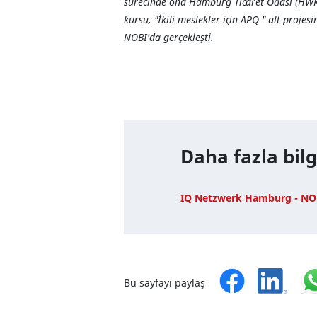
sürecinde ona Hamburg Ticaret Odası (HWK) 
kursu, "İkili meslekler için APQ " alt proj
NOBI'da gerçekleşti.
Daha fazla bilg
IQ Netzwerk Hamburg - N
Bu sayfayı paylaş