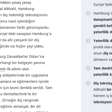
loktan yavaş yavaş
Suriye'dek
sal Alkhalil, Hamburg-
Hamburg'd
 diş hekimliği teknolojisinin
danışmanl
nra nasıl işlendiğini
gerekli be
ı tamamen farklı görünüyordu.
yeterlilik
 Suriye'deki savaştan Hamburg'a
da altı çalışanlı bir diş
Yeterlilik
inde ise hiçbir şeyi yoktu.
pratik ola
onun
diş t
rg Zanaatkarlar Odası'na
almasını sa
erhangi bir belgeyin yanına
Tam denkl
inin
ilk adımı olan
yeterlilik
ş atölyelerinde bir uygulama
manlara ve eğitmenlere işinde
Diş teknis
i için kısmi denklik verildi. Tam
Alkhalil
bir
au Dentaltechnik'te bir
hemen iş b
dı. Örneğin diş renginde
teknisyeni
ğitimi almalıydı. Bir dil