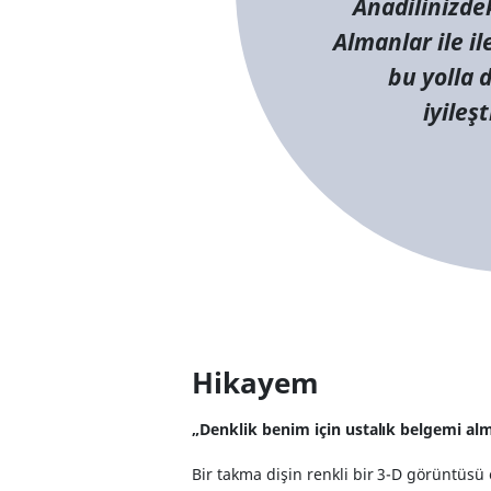
Anadilinizdek
Almanlar ile i
bu yolla d
iyileşt
Hikayem
„Denklik benim için ustalık belgemi a
Bir takma dişin renkli bir 3-D görüntüs