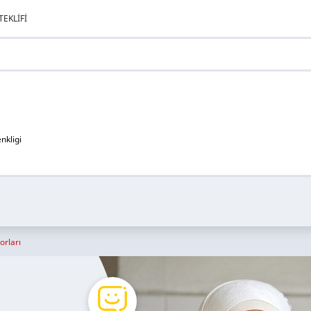
EKLIFI
nkligi
rları