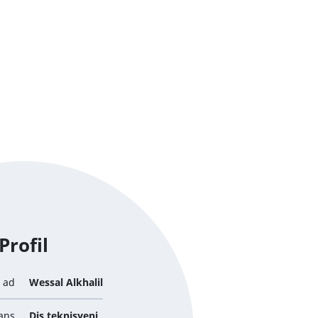
Profil
ad
Wessal Alkhalil
ans
Diş teknisyeni