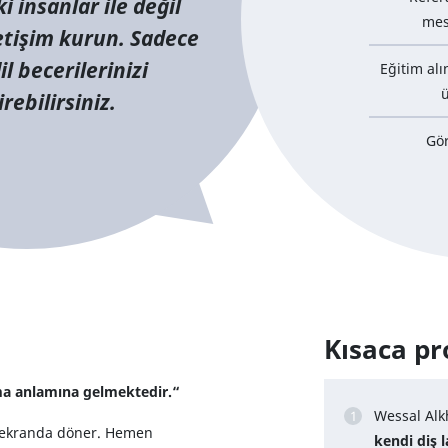
i insanlar ile değil
mes
letişim kurun. Sadece
il becerilerinizi
Eğitim al
ü
irebilirsiniz.
Gör
Kısaca p
lma anlamına gelmektedir.“
Wessal Alkh
ü ekranda döner. Hemen
kendi diş 