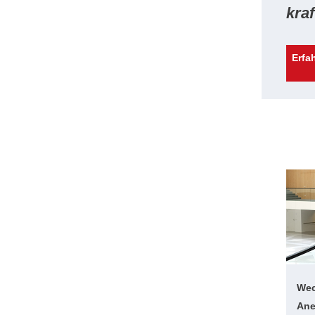
kraf
Erfa
Wec
Ane