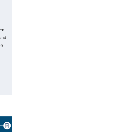
en.
 und
en
u