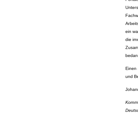
Unters
Fachwe
Arbeit
ein wa
die im
Zusam
bedan
Einen
und B
Johan
Kommi
Deuts