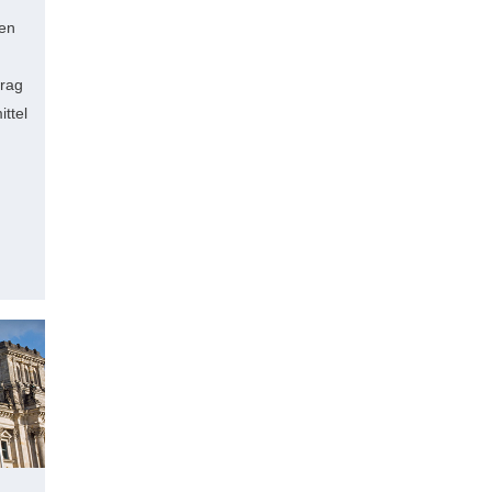
ten
rag
ttel