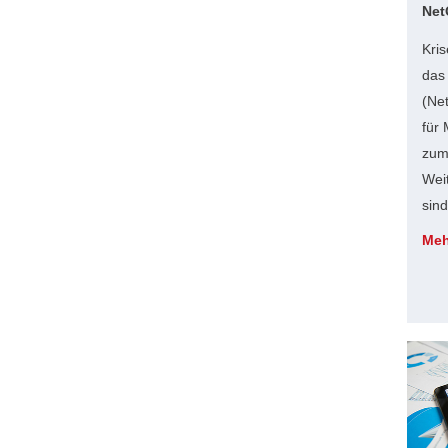
Net
Kris
das
(Net
für 
zum
Wei
sind
Meh