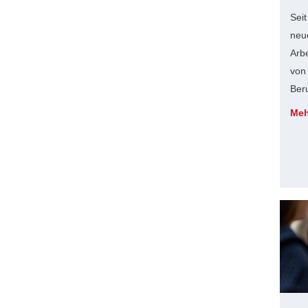
Seit
neu
Arb
von
Beru
Meh