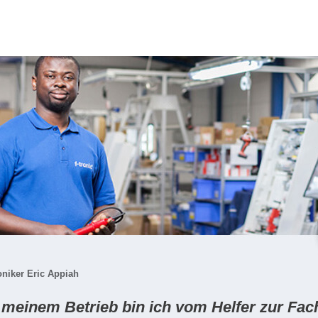
oniker Eric Appiah
 mei­nem Be­trieb bin ich vom Hel­fer zur Fac