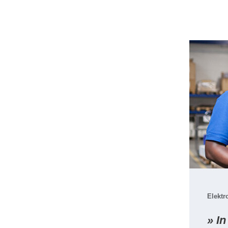
Elektr
» In