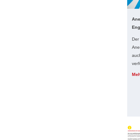
Ane
Eng
Der
Ane
auc
verf
Meh