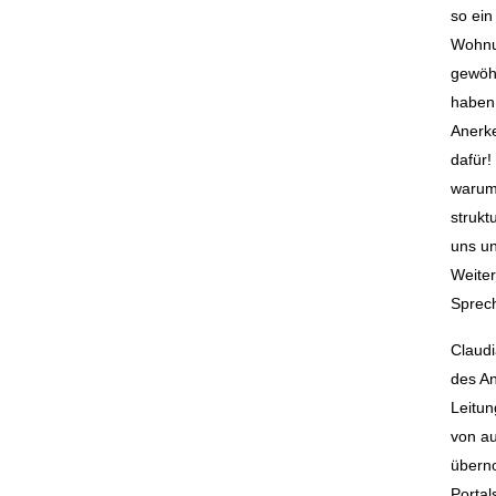
so ein
Wohnu
gewöhn
haben
Anerk
dafür!
warum 
strukt
uns un
Weiter
Sprech
Claudi
des An
Leitun
von au
übern
Portal