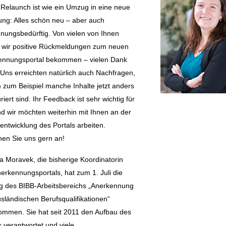
 Relaunch ist wie ein Umzug in eine neue
ng: Alles schön neu – aber auch
ungsbedürftig. Von vielen von Ihnen
 wir positive Rückmeldungen zum neuen
ennungsportal bekommen – vielen Dank
 Uns erreichten natürlich auch Nachfragen,
zum Beispiel manche Inhalte jetzt anders
uriert sind. Ihr Feedback ist sehr wichtig für
d wir möchten weiterhin mit Ihnen an der
entwicklung des Portals arbeiten.
en Sie uns gern an!
a Moravek, die bisherige Koordinatorin
erkennungsportals, hat zum 1. Juli die
g des BIBB-Arbeitsbereichs „Anerkennung
sländischen Berufsqualifikationen“
ommen. Sie hat seit 2011 den Aufbau des
s verantwortet und viele